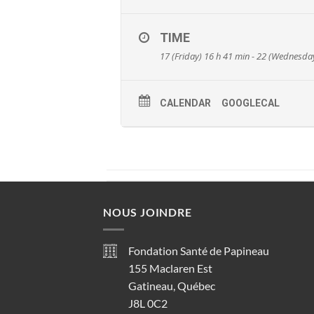
TIME
17 (Friday) 16 h 41 min - 22 (Wednesda
CALENDAR
GOOGLECAL
NOUS JOINDRE
Fondation Santé de Papineau
155 Maclaren Est
Gatineau, Québec
J8L 0C2