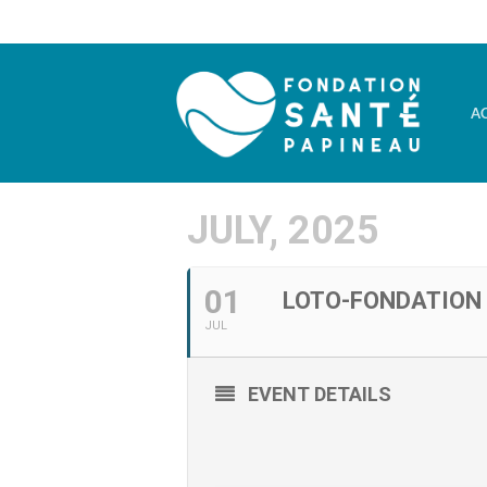
Passer
au
contenu
A
JULY, 2025
01
LOTO-FONDATION
JUL
EVENT DETAILS