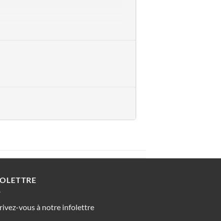
al de Papineau
FOLETTRE
rivez-vous à notre infolettre