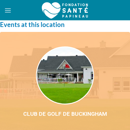
Passer
au
contenu
Events at this location
CLUB DE GOLF DE BUCKINGHAM